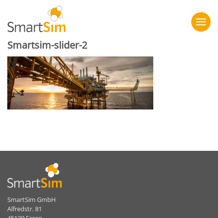
Smartsim-slider-2
SmartSim GmbH
Alfredstr. 81
45130 Essen