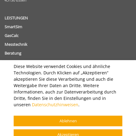
LEISTUNGEN
SmartSim
GasCalc
Messtechnik
Beratung
Diese Website verwendet Cookies und ähnliche
THEMEN
Technologien. Durch Klicken auf „Akzeptieren“
Gasbeschaffenheitsverfolgung
akzeptieren Sie diese Verarbeitung und auch die
Digitalisierung im Energiebereich
Weitergabe Ihrer Daten an Dritte. Weitere
Informationen, auch zur Datenverarbeitung durch
UNTERNEHMEN
Dritte, finden Sie in den Einstellungen und in
unseren
Datenschutzhinweisen
.
HIGHLIGHTS & PROJEKTE
KARRIERE
Ablehnen
KONTAKT
Akzeptieren