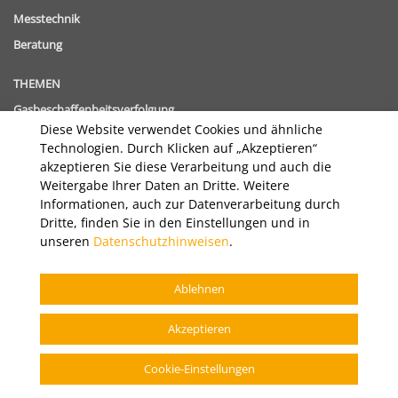
Messtechnik
Beratung
THEMEN
Gasbeschaffenheitsverfolgung
Diese Website verwendet Cookies und ähnliche
Digitalisierung im Energiebereich
Technologien. Durch Klicken auf „Akzeptieren“
akzeptieren Sie diese Verarbeitung und auch die
UNTERNEHMEN
Weitergabe Ihrer Daten an Dritte. Weitere
HIGHLIGHTS & PROJEKTE
Informationen, auch zur Datenverarbeitung durch
Dritte, finden Sie in den Einstellungen und in
KARRIERE
unseren
Datenschutzhinweisen
.
KONTAKT
Ablehnen
IMPRESSUM
DATENSCHUTZ
Akzeptieren
Cookie-Einstellungen